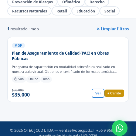
Prevención de Riesgos
Ofimática
Derecho
Recursos Naturales
Retail
Educación
Social
1
resultado · mop
✕ Limpiar filtros
MOP
Plan de Aseguramiento de Calidad (PAC) en Obras
Públicas
Programa de capacitación en modalidad asincrónica realizado en
nuestra aula virtual. Obtienes el certificado de forma automática
cuando finalizas las actividades y evaluaciones para el proceso
⏱ 50h
Online
mop
formativo.
$80.000
Ver
+ Carrito
$35.000
© 2026 OTEC JCCD LTDA — ventas@otecjccd.cl · +56 9 9685 2755 ·
Acreditación Nacional · NCh2728