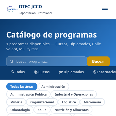
OTEC JCCD
Capacitación Profesional
Catálogo de programas
1 programas disponibles — Cursos, Diplomados, Chile
Valora, MOP y más
Buscar
🔍 Todos
📚 Cursos
🎓 Diplomados
🌎 Internacio
Todas las áreas
Administración
Administración Pública
Industrial y Operaciones
Minería
Organizacional
Logística
Matronería
Odontología
Salud
Nutrición y Alimentos