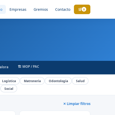
go
Empresas
Gremios
Contacto
🛒
0
🏗️ MOP / PAC
Valora
Logística
Matronería
Odontología
Salud
Social
✕ Limpiar filtros