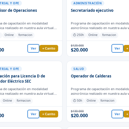
TRIAL Y OPE
ADMINISTRACIÓN
isor de Operaciones
Secretariado ejecutivo
a de capacitación en modalidad
Programa de capacitación en modalid
ica realizado en nuestra aula virtual.
asincrónica realizado en nuestra aula v
 el certificado de forma automática
Obtienes el certificado de forma auto
Online
formacion
⏱ 250h
Online
formacion
inalizas las actividades y evaluaciones
cuando finalizas las actividades y eval
proceso formativo.
para el proceso formativo.
$120.000
Ver
Ver
+ Carrito
+
00
$20.000
TRIAL Y OPE
SALUD
ación para Licencia D de
Operador de Calderas
dor Eléctrico SEC
a de capacitación en modalidad
Programa de capacitación en modalid
ica realizado en nuestra aula virtual.
asincrónica realizado en nuestra aula v
 el certificado de forma automática
Obtienes el certificado de forma auto
Online
formacion
⏱ 50h
Online
formacion
inalizas las actividades y evaluaciones
cuando finalizas las actividades y eval
proceso formativo.
para el proceso formativo.
$130.000
Ver
Ver
+ Carrito
+
00
$20.000