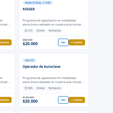
INDUSTRIAL Y OPE
RIGGER
ad
Programa de capacitación en modalidad
irtual.
asincrónica realizado en nuestra aula virtual.
mática
Obtienes el certificado de forma automática
⏱ 21h
Online
formacion
uaciones
cuando finalizas las actividades y evaluaciones
para el proceso formativo.
$80.000
Ver
 Carrito
+ Carrito
$20.000
SALUD
Operador de Autoclave
ad
Programa de capacitación en modalidad
irtual.
asincrónica realizado en nuestra aula virtual.
mática
Obtienes el certificado de forma automática
⏱ 50h
Online
formacion
uaciones
cuando finalizas las actividades y evaluaciones
para el proceso formativo.
$130.000
Ver
 Carrito
+ Carrito
$20.000