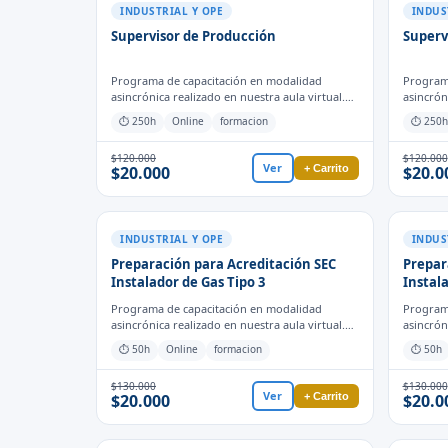
INDUSTRIAL Y OPE
INDUS
Supervisor de Producción
Superv
Programa de capacitación en modalidad
Program
asincrónica realizado en nuestra aula virtual.
asincrón
Obtienes el certificado de forma automática
Obtienes
⏱ 250h
Online
formacion
⏱ 250h
cuando finalizas las actividades y evaluaciones
cuando f
para el proceso formativo.
para el 
$120.000
$120.000
Ver
+ Carrito
$20.000
$20.0
INDUSTRIAL Y OPE
INDUS
Preparación para Acreditación SEC
Prepar
Instalador de Gas Tipo 3
Instala
Programa de capacitación en modalidad
Program
asincrónica realizado en nuestra aula virtual.
asincrón
Obtienes el certificado de forma automática
Obtienes
⏱ 50h
Online
formacion
⏱ 50h
cuando finalizas las actividades y evaluaciones
cuando f
para el proceso formativo.
para el 
$130.000
$130.000
Ver
+ Carrito
$20.000
$20.0