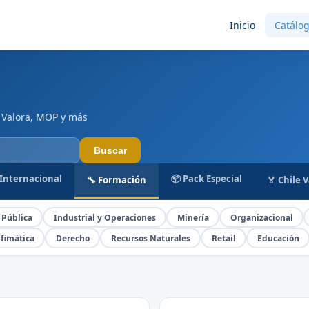
Inicio
Catálo
 Valora, MOP y más
Buscar
 Internacional
📦 Pack Especial
🔧 Formación
🏅 Chile 
 Pública
Industrial y Operaciones
Minería
Organizacional
fimática
Derecho
Recursos Naturales
Retail
Educación