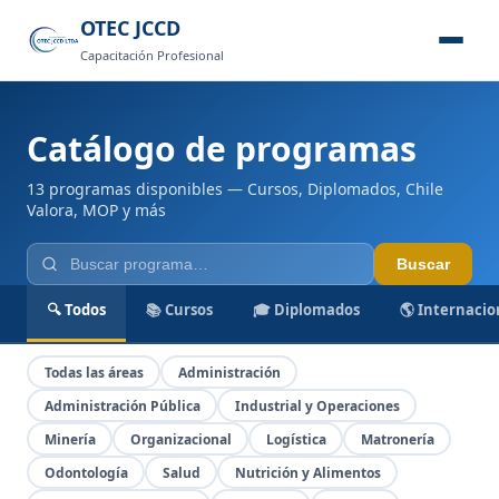
OTEC JCCD
Capacitación Profesional
Catálogo de programas
13 programas disponibles — Cursos, Diplomados, Chile
Valora, MOP y más
Buscar
🔍 Todos
📚 Cursos
🎓 Diplomados
🌎 Internacio
Todas las áreas
Administración
Administración Pública
Industrial y Operaciones
Minería
Organizacional
Logística
Matronería
Odontología
Salud
Nutrición y Alimentos