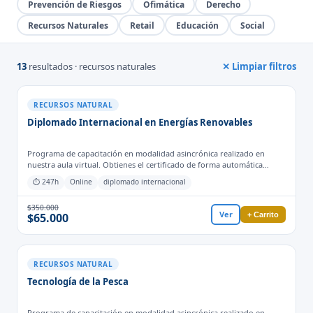
Prevención de Riesgos
Ofimática
Derecho
Recursos Naturales
Retail
Educación
Social
13
resultados · recursos naturales
✕ Limpiar filtros
RECURSOS NATURAL
Diplomado Internacional en Energías Renovables
Programa de capacitación en modalidad asincrónica realizado en
nuestra aula virtual. Obtienes el certificado de forma automática
cuando finalizas las actividades y evaluaciones para el proceso
⏱ 247h
Online
diplomado internacional
formativo. Programa con respaldo de EUDE, España
$350.000
Ver
+ Carrito
$65.000
RECURSOS NATURAL
Tecnología de la Pesca
Programa de capacitación en modalidad asincrónica realizado en